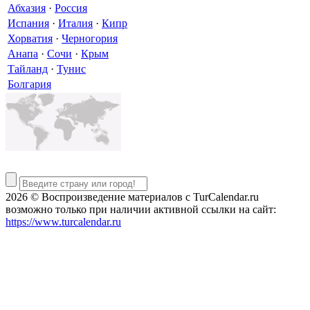
Абхазия
·
Россия
Испания
·
Италия
·
Кипр
Хорватия
·
Черногория
Анапа
·
Сочи
·
Крым
Тайланд
·
Тунис
Болгария
2026 © Воспроизведение материалов c TurCalendar.ru
возможно только при наличии активной ссылки на сайт:
https://www.turcalendar.ru