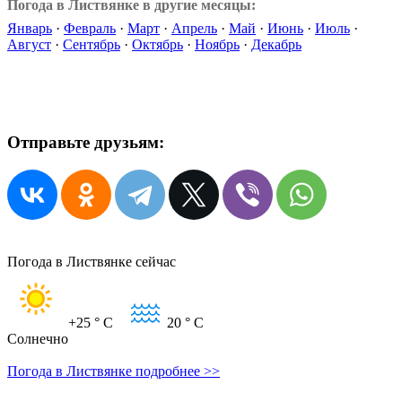
Погода в Листвянке в другие месяцы:
Январь
·
Февраль
·
Март
·
Апрель
·
Май
·
Июнь
·
Июль
·
Август
·
Сентябрь
·
Октябрь
·
Ноябрь
·
Декабрь
Отправьте друзьям:
Погода в Листвянке сейчас
+25
° C
20
° C
Солнечно
Погода в Листвянке подробнее >>