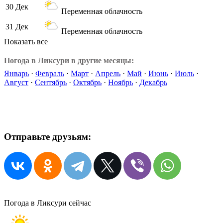
30 Дек
Переменная облачность
31 Дек
Переменная облачность
Показать все
Погода в Ликсури в другие месяцы:
Январь
·
Февраль
·
Март
·
Апрель
·
Май
·
Июнь
·
Июль
·
Август
·
Сентябрь
·
Октябрь
·
Ноябрь
·
Декабрь
Отправьте друзьям:
Погода в Ликсури сейчас