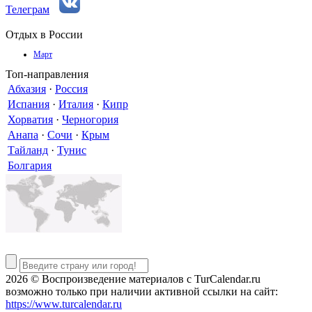
Телеграм
Отдых в России
Март
Топ-направления
Абхазия
·
Россия
Испания
·
Италия
·
Кипр
Хорватия
·
Черногория
Анапа
·
Сочи
·
Крым
Тайланд
·
Тунис
Болгария
2026 © Воспроизведение материалов c TurCalendar.ru
возможно только при наличии активной ссылки на сайт:
https://www.turcalendar.ru