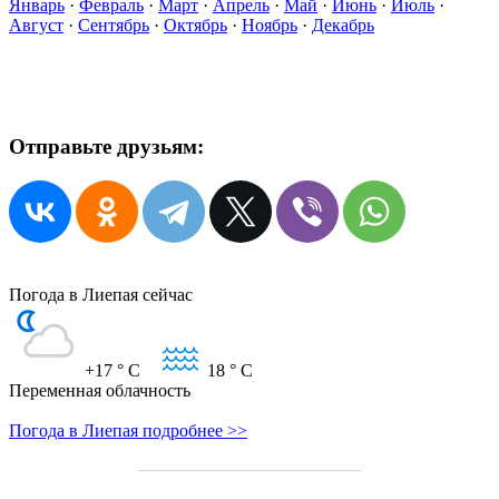
Январь
·
Февраль
·
Март
·
Апрель
·
Май
·
Июнь
·
Июль
·
Август
·
Сентябрь
·
Октябрь
·
Ноябрь
·
Декабрь
Отправьте друзьям:
Погода в Лиепая сейчас
+17
° C
18
° C
Переменная облачность
Погода в Лиепая подробнее >>