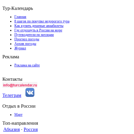
Тур-Календарь
Главная
8 шагов по покупке недорогого тура
Как купить дешевые авиабилеты
Где отдохнуть в России на море
Путеводители по месяцам
Прогноз погоды
Архив погоды
Журнал
Реклама
Реклама на сайте
Контакты
Телеграм
Отдых в России
Март
Топ-направления
Абхазия
·
Россия