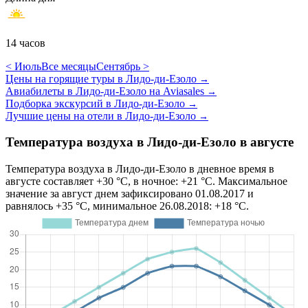
14 часов
< Июль
Все месяцы
Сентябрь >
Цены на горящие туры в Лидо-ди-Езоло
→
Авиабилеты в Лидо-ди-Езоло на Aviasales
→
Подборка экскурсий в Лидо-ди-Езоло
→
Лучшие цены на отели в Лидо-ди-Езоло
→
Температура воздуха в Лидо-ди-Езоло в августе
Температура воздуха в Лидо-ди-Езоло в дневное время в
августе составляет +30 °C, в ночное: +21 °C. Максимальное
значение за август днем зафиксировано 01.08.2017 и
равнялось +35 °C, минимальное 26.08.2018: +18 °C.