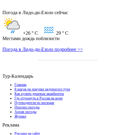
Погода в Лидо-ди-Езоло сейчас
+26
° C
29
° C
Местами дождь поблизости
Погода в Лидо-ди-Езоло подробнее >>
Тур-Календарь
Главная
8 шагов по покупке недорогого тура
Как купить дешевые авиабилеты
Где отдохнуть в России на море
Путеводители по месяцам
Прогноз погоды
Архив погоды
Журнал
Реклама
Реклама на сайте