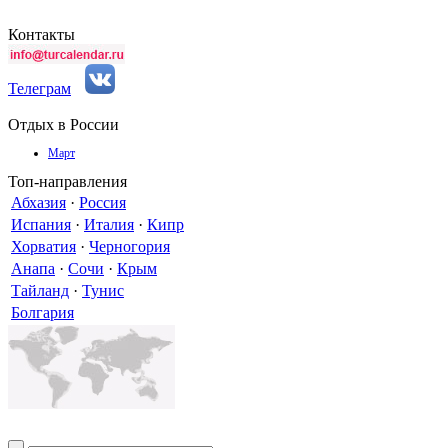
Контакты
Телеграм
Отдых в России
Март
Топ-направления
Абхазия
·
Россия
Испания
·
Италия
·
Кипр
Хорватия
·
Черногория
Анапа
·
Сочи
·
Крым
Тайланд
·
Тунис
Болгария