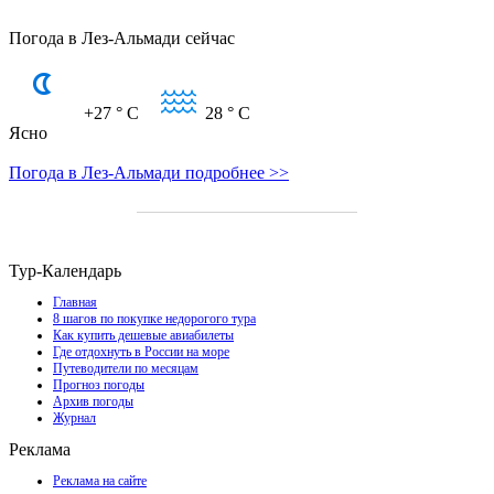
Погода в Лез-Альмади сейчас
+27
° C
28
° C
Ясно
Погода в Лез-Альмади подробнее >>
Тур-Календарь
Главная
8 шагов по покупке недорогого тура
Как купить дешевые авиабилеты
Где отдохнуть в России на море
Путеводители по месяцам
Прогноз погоды
Архив погоды
Журнал
Реклама
Реклама на сайте