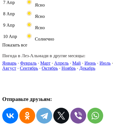
7 Апр
Ясно
8 Апр
Ясно
9 Апр
Ясно
10 Апр
Солнечно
Показать все
Погода в Лез-Альмади в другие месяцы:
Январь
·
Февраль
·
Март
·
Апрель
·
Май
·
Июнь
·
Июль
·
Август
·
Сентябрь
·
Октябрь
·
Ноябрь
·
Декабрь
Отправьте друзьям: