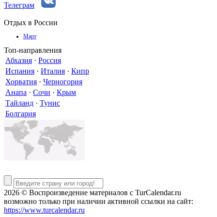
Телеграм
Отдых в России
Март
Топ-направления
Абхазия
·
Россия
Испания
·
Италия
·
Кипр
Хорватия
·
Черногория
Анапа
·
Сочи
·
Крым
Тайланд
·
Тунис
Болгария
2026 © Воспроизведение материалов c TurCalendar.ru
возможно только при наличии активной ссылки на сайт:
https://www.turcalendar.ru