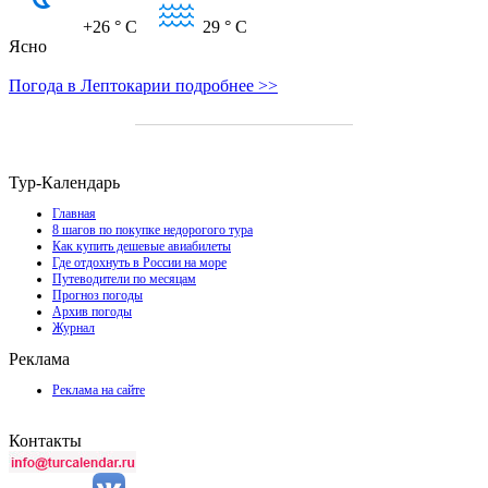
+26
° C
29
° C
Ясно
Погода в Лептокарии подробнее >>
Тур-Календарь
Главная
8 шагов по покупке недорогого тура
Как купить дешевые авиабилеты
Где отдохнуть в России на море
Путеводители по месяцам
Прогноз погоды
Архив погоды
Журнал
Реклама
Реклама на сайте
Контакты