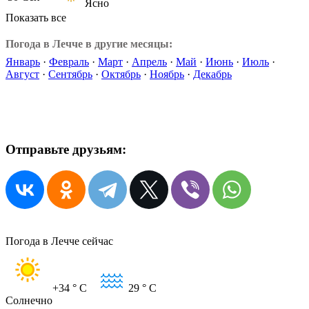
Ясно
Показать все
Погода в Лечче в другие месяцы:
Январь
·
Февраль
·
Март
·
Апрель
·
Май
·
Июнь
·
Июль
·
Август
·
Сентябрь
·
Октябрь
·
Ноябрь
·
Декабрь
Отправьте друзьям:
Погода в Лечче сейчас
+34
° C
29
° C
Солнечно