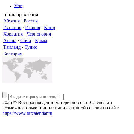
Март
Топ-направления
Абхазия
·
Россия
Испания
·
Италия
·
Кипр
Хорватия
·
Черногория
Анапа
·
Сочи
·
Крым
Тайланд
·
Тунис
Болгария
2026 © Воспроизведение материалов c TurCalendar.ru
возможно только при наличии активной ссылки на сайт:
https://www.turcalendar.ru