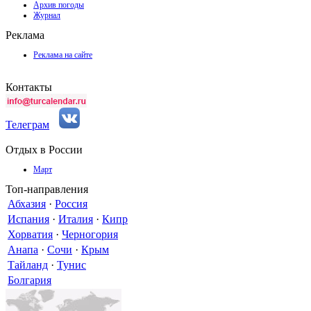
Архив погоды
Журнал
Реклама
Реклама на сайте
Контакты
Телеграм
Отдых в России
Март
Топ-направления
Абхазия
·
Россия
Испания
·
Италия
·
Кипр
Хорватия
·
Черногория
Анапа
·
Сочи
·
Крым
Тайланд
·
Тунис
Болгария