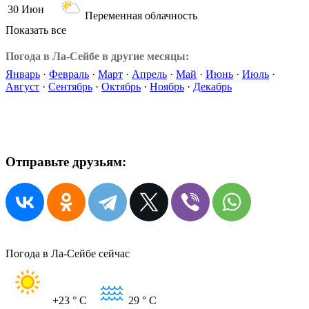
30 Июн
Переменная облачность
Показать все
Погода в Ла-Сейбе в другие месяцы:
Январь
·
Февраль
·
Март
·
Апрель
·
Май
·
Июнь
·
Июль
·
Август
·
Сентябрь
·
Октябрь
·
Ноябрь
·
Декабрь
Отправьте друзьям:
Погода в Ла-Сейбе сейчас
+23
° C
29
° C