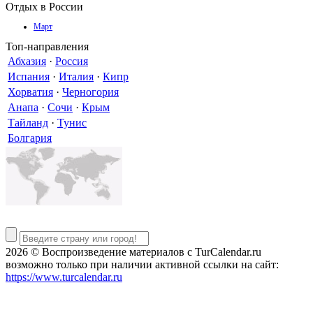
Отдых в России
Март
Топ-направления
Абхазия
·
Россия
Испания
·
Италия
·
Кипр
Хорватия
·
Черногория
Анапа
·
Сочи
·
Крым
Тайланд
·
Тунис
Болгария
2026 © Воспроизведение материалов c TurCalendar.ru
возможно только при наличии активной ссылки на сайт:
https://www.turcalendar.ru