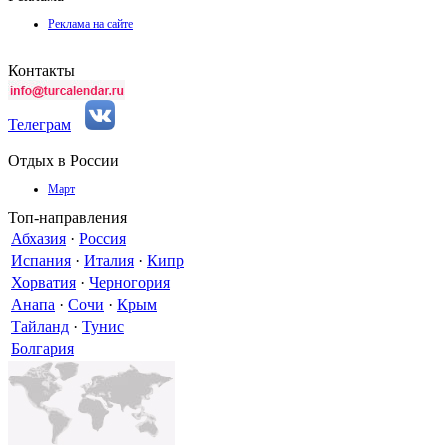
Реклама на сайте
Контакты
Телеграм
Отдых в России
Март
Топ-направления
Абхазия
·
Россия
Испания
·
Италия
·
Кипр
Хорватия
·
Черногория
Анапа
·
Сочи
·
Крым
Тайланд
·
Тунис
Болгария