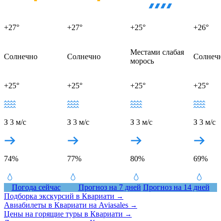
+27°
+27°
+25°
+26°
Местами слабая
Солнечно
Солнечно
Солнеч
морось
+25°
+25°
+25°
+25°
З 3 м/с
З 3 м/с
З 3 м/с
З 3 м/с
74%
77%
80%
69%
Погода сейчас
Прогноз на 7 дней
Прогноз на 14 дней
Подборка экскурсий в Квариати
→
Авиабилеты в Квариати на Aviasales
→
Цены на горящие туры в Квариати
→