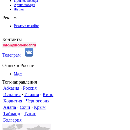
Прогноз погоды
Архив погоды
Журнал
Реклама
Реклама на сайте
Контакты
Телеграм
Отдых в России
Март
Топ-направления
Абхазия
·
Россия
Испания
·
Италия
·
Кипр
Хорватия
·
Черногория
Анапа
·
Сочи
·
Крым
Тайланд
·
Тунис
Болгария