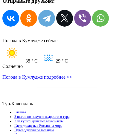
Отправьте друзьям:
Погода в Кумлудже сейчас
+35
° C
29
° C
Солнечно
Погода в Кумлудже подробнее >>
Тур-Календарь
Главная
8 шагов по покупке недорогого тура
Как купить дешевые авиабилеты
Где отдохнуть в России на море
Путеводители по месяцам