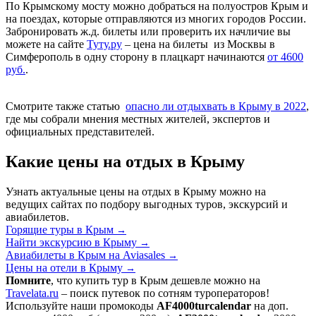
По Крымскому мосту можно добраться на полуостров Крым и
на поездах, которые отправляются из многих городов России.
Забронировать ж.д. билеты или проверить их начличие вы
можете на сайте
Туту.ру
– цена на билеты из Москвы в
Симферополь в одну сторону в плацкарт начинаются
от 4600
руб.
.
Смотрите также статью
опасно ли отдыхвать в Крыму в 2022
,
где мы собрали мнения местных жителей, экспертов и
официальных представителей.
Какие цены на отдых в Крыму
Узнать актуальные цены на отдых в Крыму можно на
ведущих сайтах по подбору выгодных туров, экскурсий и
авиабилетов.
Горящие туры в Крым
→
Найти экскурсию в Крыму
→
Авиабилеты в Крым на Aviasales
→
Цены на отели в Крыму
→
Помните
, что купить тур в Крым дешевле можно на
Travelata.ru
– поиск путевок по сотням туроператоров!
Используйте наши промокоды
AF4000turcalendar
на доп.