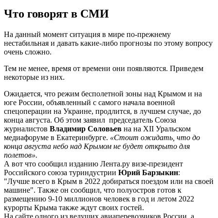
Что говорят в СМИ
На данный момент ситуация в мире по-прежнему
нестабильная и давать какие-либо прогнозы по этому вопросу
очень сложно.
Тем не менее, время от времени они появляются. Приведем
некоторые из них.
Ожидается, что режим бесполетной зоны над Крымом и на
юге России, объявленный с самого начала военной
спецоперации на Украине, продлится, в лучшем случае, до
конца августа. Об этом заявил председатель Союза
журналистов
Владимир Соловьев
на на XII Уральском
медиафоруме в Екатеринбурге.
«Стоит ожидать, что до
конца августа небо над Крымом не будет открыто для
полетов».
А вот что сообщил изданию Лента.ру визе-президент
Российского союза туриндустрии
Юрий Барзыкин
:
"Лучше всего в Крым в 2022 добираться поездом или на своей
машине". Также он сообщил, что полуостров готов к
размещению 9-10 миллионов человек в год и летом 2022
курорты Крыма также ждут своих гостей.
На сайте одного из ведущих авиаперевозчиков России, а