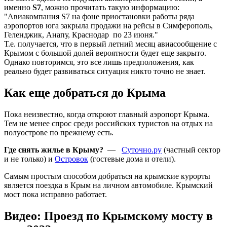
именно
S7
, можно прочитать такую информацию:
"Авиакомпания S7 на фоне приостановки работы ряда
аэропортов юга закрыла продажи на рейсы в Симферополь,
Геленджик, Анапу, Краснодар по 23 июня."
Т.е. получается, что в первый летний месяц авиасообщение с
Крымом с большой долей вероятности будет еще закрыто.
Однако повторимся, это все лишь предположения, как
реально будет развиваться ситуация никто точно не знает.
Как еще добраться до Крыма
Пока неизвестно, когда откроют главный аэропорт Крыма.
Тем не менее спрос среди российских туристов на отдых на
полуострове по прежнему есть.
Где снять жилье в Крыму?
—
Суточно.ру
(частный сектор
и не только) и
Островок
(гостевые дома и отели).
Самым простым способом добраться на крымские курорты
является поездка в Крым на личном автомобиле. Крымский
мост пока исправно работает.
Видео: Проезд по Крымскому мосту в