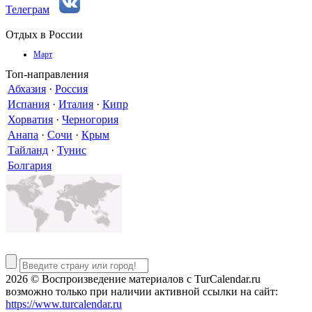
Телеграм
Отдых в России
Март
Топ-направления
Абхазия
·
Россия
Испания
·
Италия
·
Кипр
Хорватия
·
Черногория
Анапа
·
Сочи
·
Крым
Тайланд
·
Тунис
Болгария
2026 © Воспроизведение материалов c TurCalendar.ru
возможно только при наличии активной ссылки на сайт:
https://www.turcalendar.ru