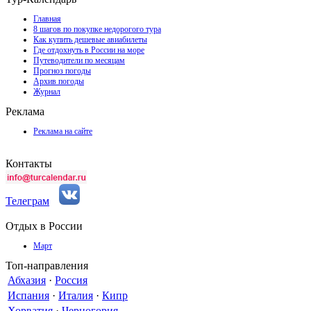
Главная
8 шагов по покупке недорогого тура
Как купить дешевые авиабилеты
Где отдохнуть в России на море
Путеводители по месяцам
Прогноз погоды
Архив погоды
Журнал
Реклама
Реклама на сайте
Контакты
Телеграм
Отдых в России
Март
Топ-направления
Абхазия
·
Россия
Испания
·
Италия
·
Кипр
Хорватия
·
Черногория