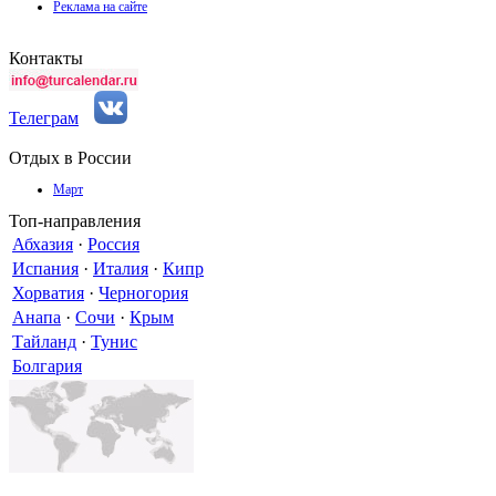
Реклама на сайте
Контакты
Телеграм
Отдых в России
Март
Топ-направления
Абхазия
·
Россия
Испания
·
Италия
·
Кипр
Хорватия
·
Черногория
Анапа
·
Сочи
·
Крым
Тайланд
·
Тунис
Болгария