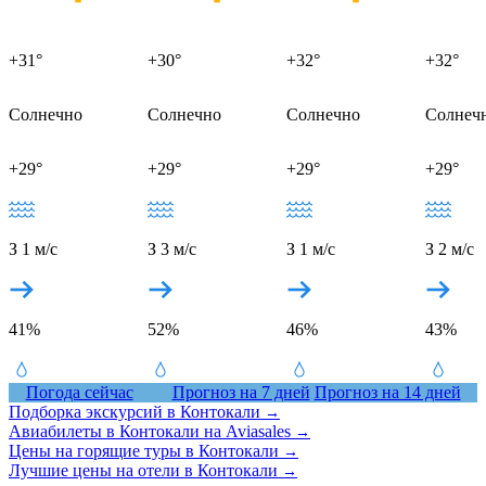
+31°
+30°
+32°
+32°
Солнечно
Солнечно
Солнечно
Солнеч
+29°
+29°
+29°
+29°
З 1 м/с
З 3 м/с
З 1 м/с
З 2 м/с
41%
52%
46%
43%
Погода сейчас
Прогноз на 7 дней
Прогноз на 14 дней
Подборка экскурсий в Контокали
→
Авиабилеты в Контокали на Aviasales
→
Цены на горящие туры в Контокали
→
Лучшие цены на отели в Контокали
→