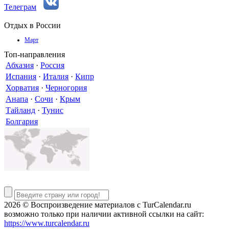
Телеграм
Отдых в России
Март
Топ-направления
Абхазия
·
Россия
Испания
·
Италия
·
Кипр
Хорватия
·
Черногория
Анапа
·
Сочи
·
Крым
Тайланд
·
Тунис
Болгария
2026 © Воспроизведение материалов c TurCalendar.ru
возможно только при наличии активной ссылки на сайт:
https://www.turcalendar.ru