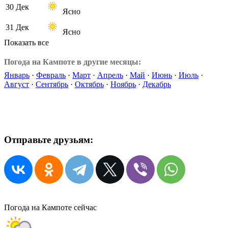
30 Дек
Ясно
31 Дек
Ясно
Показать все
Погода на Кампоте в другие месяцы:
Январь
·
Февраль
·
Март
·
Апрель
·
Май
·
Июнь
·
Июль
·
Август
·
Сентябрь
·
Октябрь
·
Ноябрь
·
Декабрь
Отправьте друзьям:
Погода на Кампоте сейчас