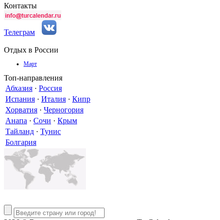
Контакты
Телеграм
Отдых в России
Март
Топ-направления
Абхазия
·
Россия
Испания
·
Италия
·
Кипр
Хорватия
·
Черногория
Анапа
·
Сочи
·
Крым
Тайланд
·
Тунис
Болгария