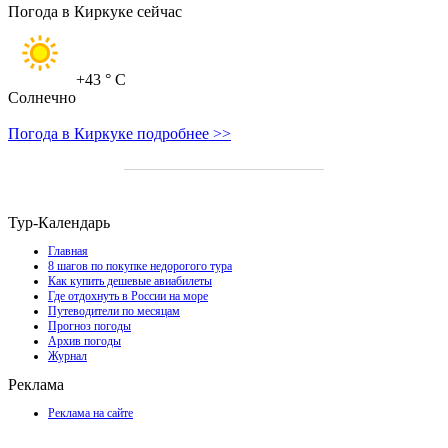
Погода в Киркуке сейчас
+43
° C
Солнечно
Погода в Киркуке подробнее >>
Тур-Календарь
Главная
8 шагов по покупке недорогого тура
Как купить дешевые авиабилеты
Где отдохнуть в России на море
Путеводители по месяцам
Прогноз погоды
Архив погоды
Журнал
Реклама
Реклама на сайте