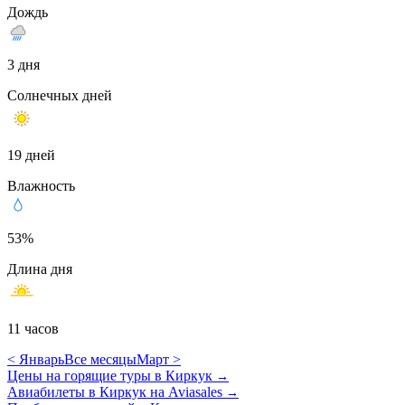
Дождь
3 дня
Солнечных дней
19 дней
Влажность
53%
Длина дня
11 часов
< Январь
Все месяцы
Март >
Цены на горящие туры в Киркук
→
Авиабилеты в Киркук на Aviasales
→