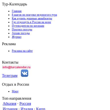
Тур-Календарь
Главная
8 шагов по покупке недорогого тура
Как купить дешевые авиабилеты
Где отдохнуть в России на море
Путеводители по месяцам
Прогноз погоды
Архив погоды
Журнал
Реклама
Реклама на сайте
Контакты
Телеграм
Отдых в России
Март
Топ-направления
Абхазия
·
Россия
Испания
·
Италия
·
Кипр