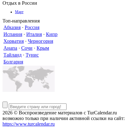
Отдых в России
Март
Топ-направления
Абхазия
·
Россия
Испания
·
Италия
·
Кипр
Хорватия
·
Черногория
Анапа
·
Сочи
·
Крым
Тайланд
·
Тунис
Болгария
2026 © Воспроизведение материалов c TurCalendar.ru
возможно только при наличии активной ссылки на сайт:
https://www.turcalendar.ru