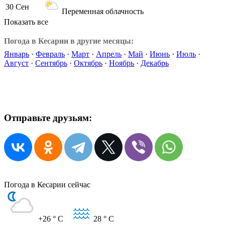
30 Сен
Переменная облачность
Показать все
Погода в Кесарии в другие месяцы:
Январь
·
Февраль
·
Март
·
Апрель
·
Май
·
Июнь
·
Июль
·
Август
·
Сентябрь
·
Октябрь
·
Ноябрь
·
Декабрь
Отправьте друзьям:
Погода в Кесарии сейчас
+26
° C
28
° C