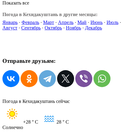
Показать все
Погода в Кехидакуштань в другие месяцы:
Январь
·
Февраль
·
Март
·
Апрель
·
Май
·
Июнь
·
Июль
·
Август
·
Сентябрь
·
Октябрь
·
Ноябрь
·
Декабрь
Отправьте друзьям:
Погода в Кехидакуштань сейчас
+28
° C
28
° C
Солнечно