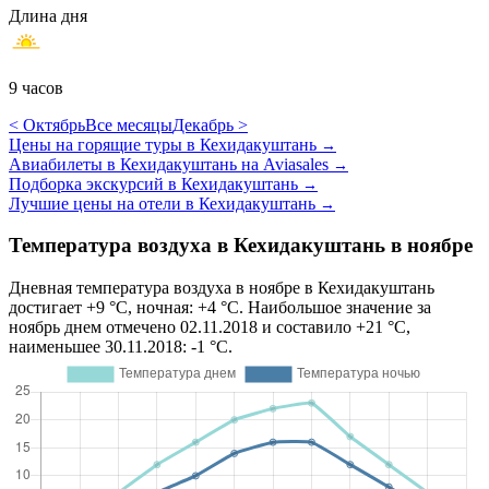
Длина дня
9 часов
< Октябрь
Все месяцы
Декабрь >
Цены на горящие туры в Кехидакуштань
→
Авиабилеты в Кехидакуштань на Aviasales
→
Подборка экскурсий в Кехидакуштань
→
Лучшие цены на отели в Кехидакуштань
→
Температура воздуха в Кехидакуштань в ноябре
Дневная температура воздуха в ноябре в Кехидакуштань
достигает +9 °C, ночная: +4 °C. Наибольшое значение за
ноябрь днем отмечено 02.11.2018 и составило +21 °C,
наименьшее 30.11.2018: -1 °C.