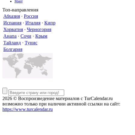
Март
Топ-направления
Абхазия
·
Россия
Испания
·
Италия
·
Кипр
Хорватия
·
Черногория
Анапа
·
Сочи
·
Крым
Тайланд
·
Тунис
Болгария
2026 © Воспроизведение материалов c TurCalendar.ru
возможно только при наличии активной ссылки на сайт:
https://www.turcalendar.ru