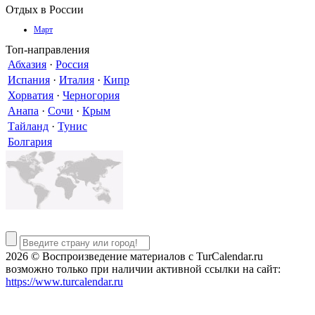
Отдых в России
Март
Топ-направления
Абхазия
·
Россия
Испания
·
Италия
·
Кипр
Хорватия
·
Черногория
Анапа
·
Сочи
·
Крым
Тайланд
·
Тунис
Болгария
2026 © Воспроизведение материалов c TurCalendar.ru
возможно только при наличии активной ссылки на сайт:
https://www.turcalendar.ru