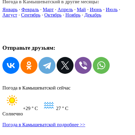
Погода в Камышеватской в другие месяцы:
Январь
·
Февраль
·
Март
·
Апрель
·
Май
·
Июнь
·
Июль
·
Август
·
Сентябрь
·
Октябрь
·
Ноябрь
·
Декабрь
Отправьте друзьям:
Погода в Камышеватской сейчас
+29
° C
27
° C
Солнечно
Погода в Камышеватской подробнее >>