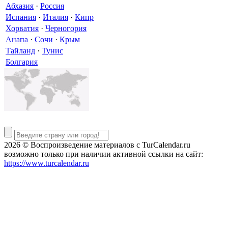
Абхазия
·
Россия
Испания
·
Италия
·
Кипр
Хорватия
·
Черногория
Анапа
·
Сочи
·
Крым
Тайланд
·
Тунис
Болгария
2026 © Воспроизведение материалов c TurCalendar.ru
возможно только при наличии активной ссылки на сайт:
https://www.turcalendar.ru