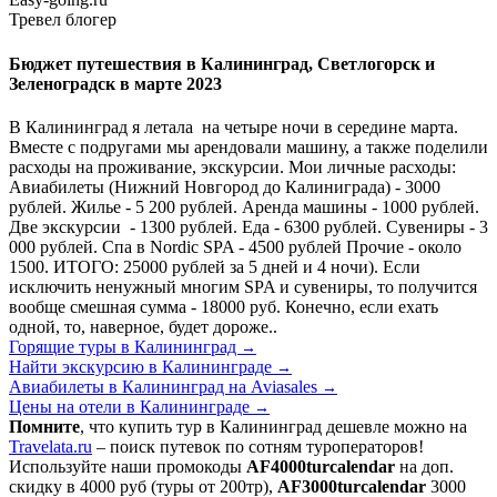
Тревел блогер
Бюджет путешествия в Калининград, Светлогорск и
Зеленоградск в марте 2023
В Калининград я летала на четыре ночи в середине марта.
Вместе с подругами мы арендовали машину, а также поделили
расходы на проживание, экскурсии. Мои личные расходы:
Авиабилеты (Нижний Новгород до Калиниграда) - 3000
рублей. Жилье - 5 200 рублей. Аренда машины - 1000 рублей.
Две экскурсии - 1300 рублей. Еда - 6300 рублей. Сувениры - 3
000 рублей. Спа в Nordic SPA - 4500 рублей Прочие - около
1500. ИТОГО: 25000 рублей за 5 дней и 4 ночи). Если
исключить ненужный многим SPA и сувениры, то получится
вообще смешная сумма - 18000 руб. Конечно, если ехать
одной, то, наверное, будет дороже..
Горящие туры в Калининград
→
Найти экскурсию в Калининграде
→
Авиабилеты в Калининград на Aviasales
→
Цены на отели в Калининграде
→
Помните
, что купить тур в Калининград дешевле можно на
Travelata.ru
– поиск путевок по сотням туроператоров!
Используйте наши промокоды
AF4000turcalendar
на доп.
скидку в 4000 руб (туры от 200тр),
AF3000turcalendar
3000