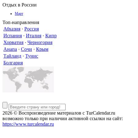
Отдых в России
Март
Топ-направления
Абхазия
·
Россия
Испания
·
Италия
·
Кипр
Хорватия
·
Черногория
Анапа
·
Сочи
·
Крым
Тайланд
·
Тунис
Болгария
2026 © Воспроизведение материалов c TurCalendar.ru
возможно только при наличии активной ссылки на сайт:
https://www.turcalendar.ru