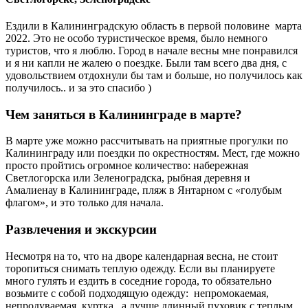
Ездили в Калининградскую область в первой половине марта
2022. Это не особо туристическое время, было немного
туристов, что я люблю. Город в начале весны мне понравился
и я ни капли не жалею о поездке. Были там всего два дня, с
удовольствием отдохнули бы там и больше, но получилось как
получилось.. и за это спасибо )
Чем заняться в Калининграде в марте?
В марте уже можно рассчитывать на приятные прогулки по
Калининграду или поездки по окрестностям. Мест, где можно
просто пройтись огромное количество: набережная
Светлогорска или Зеленоградска, рыбная деревня и
Амалиенау в Калининграде, пляж в Янтарном с «голубым
флагом», и это только для начала.
Развлечения и экскурсии
Несмотря на то, что на дворе календарная весна, не стоит
торопиться снимать теплую одежду. Если вы планируете
много гулять и ездить в соседние города, то обязательно
возьмите с собой подходящую одежду: непромокаемая,
непродуваемая куртка , а лучше длинный пуховик с теплым