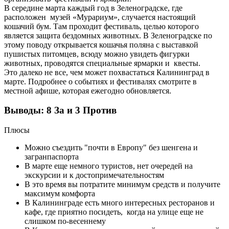
В середине марта каждый год в Зеленоградске, где
расположен музей «Мурариум», случается настоящий
кошачий бум. Там проходит фестиваль, целью которого
является защита бездомных животных. В Зеленоградске по
этому поводу открывается кошачья поляна с выставкой
пушистых питомцев, всюду можно увидеть фигурки
животных, проводятся специальные ярмарки и квесты.
Это далеко не все, чем может похвастаться Калининград в
марте. Подробнее о событиях и фестивалях смотрите в
местной афише, которая ежегодно обновляется.
Выводы: 8 За и 3 Против
Плюсы
Можно съездить "почти в Европу" без шенгена и
загранпаспорта
В марте еще немного туристов, нет очередей на
экскурсии и к достопримечательностям
В это время вы потратите минимум средств и получите
максимум комфорта
В Калининграде есть много интересных ресторанов и
кафе, где приятно посидеть, когда на улице еще не
слишком по-весеннему