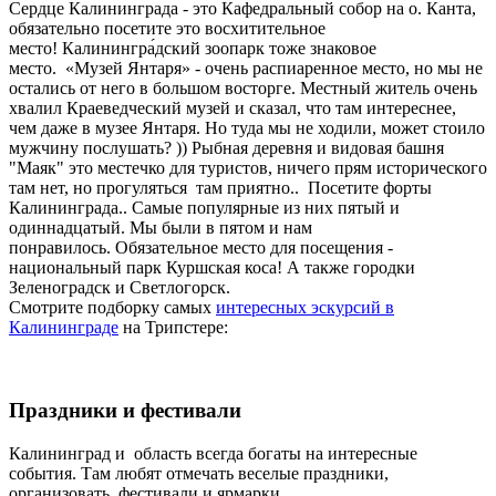
Сердце Калининграда - это Кафедральный собор на о. Канта,
обязательно посетите это восхитительное
место! Калинингра́дский зоопарк тоже знаковое
место. «Музей Янтаря» - очень распиаренное место, но мы не
остались от него в большом восторге. Местный житель очень
хвалил Краеведческий музей и сказал, что там интереснее,
чем даже в музее Янтаря. Но туда мы не ходили, может стоило
мужчину послушать? )) Рыбная деревня и видовая башня
"Маяк" это местечко для туристов, ничего прям исторического
там нет, но прогуляться там приятно.. Посетите форты
Калининграда.. Самые популярные из них пятый и
одиннадцатый. Мы были в пятом и нам
понравилось. Обязательное место для посещения -
национальный парк Куршская коса! А также городки
Зеленоградск и Светлогорск.
Смотрите подборку самых
интересных эскурсий в
Калининграде
на Трипстере:
Праздники и фестивали
Калининград и область всегда богаты на интересные
события. Там любят отмечать веселые праздники,
организовать фестивали и ярмарки.