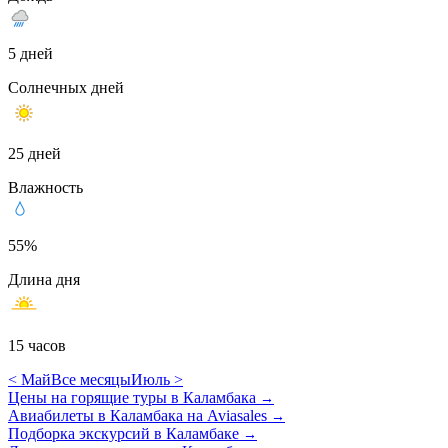
5 дней
Солнечных дней
25 дней
Влажность
55%
Длина дня
15 часов
< Май
Все месяцы
Июль >
Цены на горящие туры в Каламбака
→
Авиабилеты в Каламбака на Aviasales
→
Подборка экскурсий в Каламбаке
→