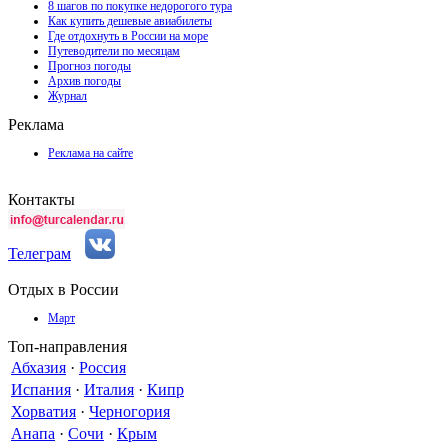
8 шагов по покупке недорогого тура
Как купить дешевые авиабилеты
Где отдохнуть в России на море
Путеводители по месяцам
Прогноз погоды
Архив погоды
Журнал
Реклама
Реклама на сайте
Контакты
Телеграм
Отдых в России
Март
Топ-направления
Абхазия
·
Россия
Испания
·
Италия
·
Кипр
Хорватия
·
Черногория
Анапа
·
Сочи
·
Крым