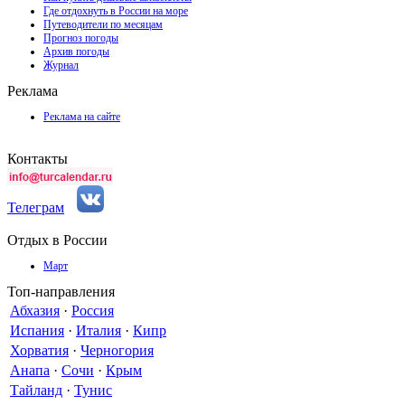
Где отдохнуть в России на море
Путеводители по месяцам
Прогноз погоды
Архив погоды
Журнал
Реклама
Реклама на сайте
Контакты
Телеграм
Отдых в России
Март
Топ-направления
Абхазия
·
Россия
Испания
·
Италия
·
Кипр
Хорватия
·
Черногория
Анапа
·
Сочи
·
Крым
Тайланд
·
Тунис