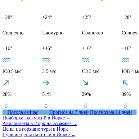
+28°
+24°
+25°
+28°
Солнечно
Пасмурно
Солнечно
Солнеч
+16°
+16°
+16°
+16°
ЮЗ 5 м/с
З 5 м/с
СЗ 3 м/с
ЮВ 4 м/
28%
51%
29%
39%
Погода сейчас
Прогноз на 7 дней
Прогноз на 14 дней
Подборка экскурсий в Йорке
→
Авиабилеты в Йорк на Aviasales
→
Цены на горящие туры в Йорк
→
Лучшие цены на отели в Йорке
→