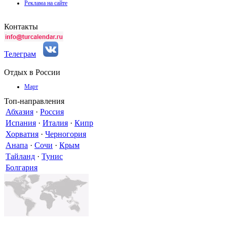
Реклама на сайте
Контакты
Телеграм
Отдых в России
Март
Топ-направления
Абхазия
·
Россия
Испания
·
Италия
·
Кипр
Хорватия
·
Черногория
Анапа
·
Сочи
·
Крым
Тайланд
·
Тунис
Болгария