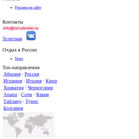
Реклама на сайте
Контакты
Телеграм
Отдых в России
Март
Топ-направления
Абхазия
·
Россия
Испания
·
Италия
·
Кипр
Хорватия
·
Черногория
Анапа
·
Сочи
·
Крым
Тайланд
·
Тунис
Болгария