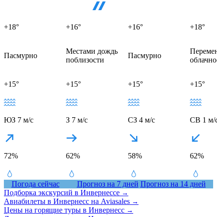
+18°
+16°
+16°
+18°
Местами дождь
Переме
Пасмурно
Пасмурно
поблизости
облачно
+15°
+15°
+15°
+15°
ЮЗ 7 м/с
З 7 м/с
СЗ 4 м/с
СВ 1 м/
72%
62%
58%
62%
Погода сейчас
Прогноз на 7 дней
Прогноз на 14 дней
Подборка экскурсий в Инвернессе
→
Авиабилеты в Инвернесс на Aviasales
→
Цены на горящие туры в Инвернесс
→