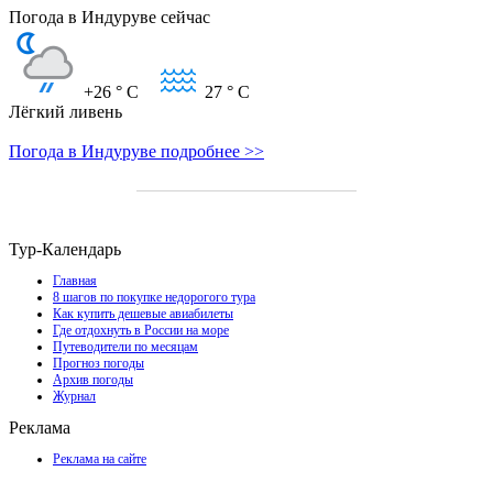
Погода в Индуруве сейчас
+26
° C
27
° C
Лёгкий ливень
Погода в Индуруве подробнее >>
Тур-Календарь
Главная
8 шагов по покупке недорогого тура
Как купить дешевые авиабилеты
Где отдохнуть в России на море
Путеводители по месяцам
Прогноз погоды
Архив погоды
Журнал
Реклама
Реклама на сайте