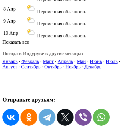
8 Апр
Переменная облачность
9 Апр
Переменная облачность
10 Апр
Переменная облачность
Показать все
Погода в Индуруве в другие месяцы:
Январь
·
Февраль
·
Март
·
Апрель
·
Май
·
Июнь
·
Июль
·
Август
·
Сентябрь
·
Октябрь
·
Ноябрь
·
Декабрь
Отправьте друзьям: