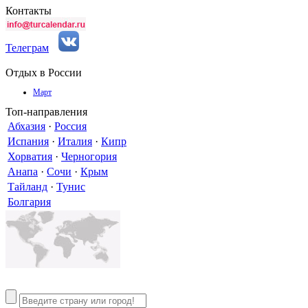
Контакты
Телеграм
Отдых в России
Март
Топ-направления
Абхазия
·
Россия
Испания
·
Италия
·
Кипр
Хорватия
·
Черногория
Анапа
·
Сочи
·
Крым
Тайланд
·
Тунис
Болгария