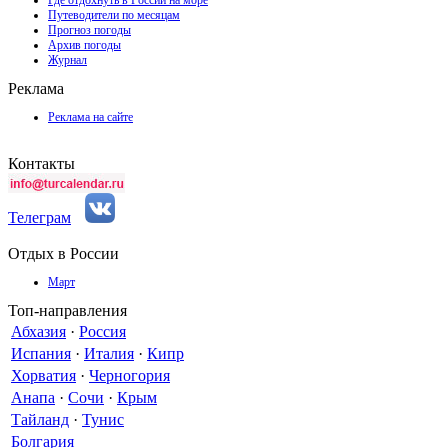
Где отдохнуть в России на море
Путеводители по месяцам
Прогноз погоды
Архив погоды
Журнал
Реклама
Реклама на сайте
Контакты
Телеграм
Отдых в России
Март
Топ-направления
Абхазия
·
Россия
Испания
·
Италия
·
Кипр
Хорватия
·
Черногория
Анапа
·
Сочи
·
Крым
Тайланд
·
Тунис
Болгария