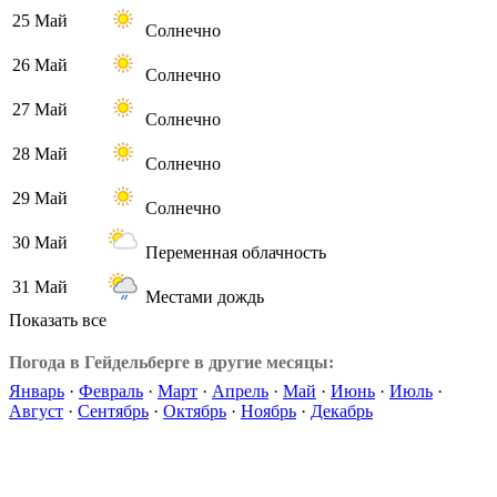
25 Май
Солнечно
26 Май
Солнечно
27 Май
Солнечно
28 Май
Солнечно
29 Май
Солнечно
30 Май
Переменная облачность
31 Май
Местами дождь
Показать все
Погода в Гейдельберге в другие месяцы:
Январь
·
Февраль
·
Март
·
Апрель
·
Май
·
Июнь
·
Июль
·
Август
·
Сентябрь
·
Октябрь
·
Ноябрь
·
Декабрь