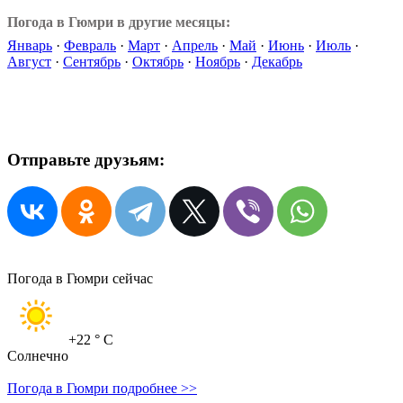
Погода в Гюмри в другие месяцы:
Январь
·
Февраль
·
Март
·
Апрель
·
Май
·
Июнь
·
Июль
·
Август
·
Сентябрь
·
Октябрь
·
Ноябрь
·
Декабрь
Отправьте друзьям:
Погода в Гюмри сейчас
+22
° C
Солнечно
Погода в Гюмри подробнее >>