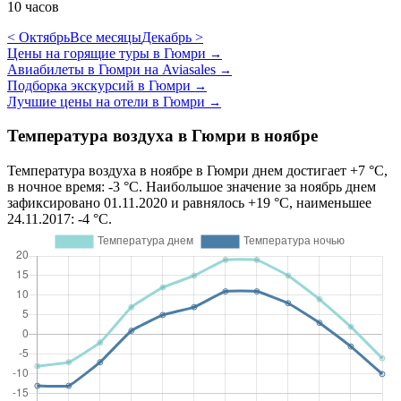
10 часов
< Октябрь
Все месяцы
Декабрь >
Цены на горящие туры в Гюмри
→
Авиабилеты в Гюмри на Aviasales
→
Подборка экскурсий в Гюмри
→
Лучшие цены на отели в Гюмри
→
Температура воздуха в Гюмри в ноябре
Температура воздуха в ноябре в Гюмри днем достигает +7 °C,
в ночное время: -3 °C. Наибольшое значение за ноябрь днем
зафиксировано 01.11.2020 и равнялось +19 °C, наименьшее
24.11.2017: -4 °C.