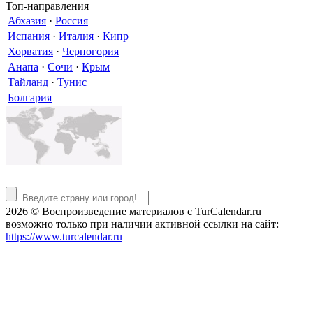
Топ-направления
Абхазия
·
Россия
Испания
·
Италия
·
Кипр
Хорватия
·
Черногория
Анапа
·
Сочи
·
Крым
Тайланд
·
Тунис
Болгария
2026 © Воспроизведение материалов c TurCalendar.ru
возможно только при наличии активной ссылки на сайт:
https://www.turcalendar.ru