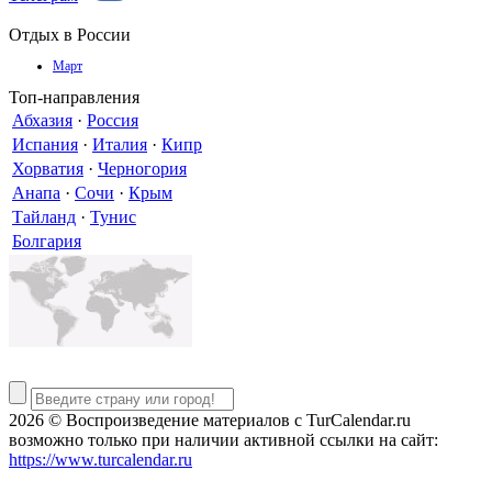
Отдых в России
Март
Топ-направления
Абхазия
·
Россия
Испания
·
Италия
·
Кипр
Хорватия
·
Черногория
Анапа
·
Сочи
·
Крым
Тайланд
·
Тунис
Болгария
2026 © Воспроизведение материалов c TurCalendar.ru
возможно только при наличии активной ссылки на сайт:
https://www.turcalendar.ru