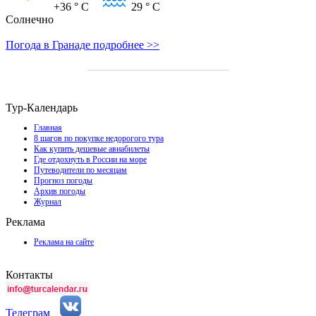
+36
° C
29
° C
Солнечно
Погода в Гранаде подробнее >>
Тур-Календарь
Главная
8 шагов по покупке недорогого тура
Как купить дешевые авиабилеты
Где отдохнуть в России на море
Путеводители по месяцам
Прогноз погоды
Архив погоды
Журнал
Реклама
Реклама на сайте
Контакты
Телеграм