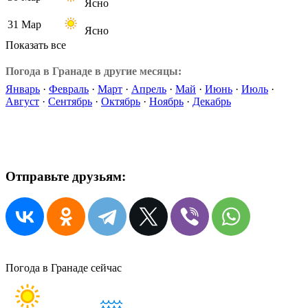
Ясно
31 Мар
Ясно
Показать все
Погода в Гранаде в другие месяцы:
Январь
·
Февраль
·
Март
·
Апрель
·
Май
·
Июнь
·
Июль
·
Август
·
Сентябрь
·
Октябрь
·
Ноябрь
·
Декабрь
Отправьте друзьям:
Погода в Гранаде сейчас