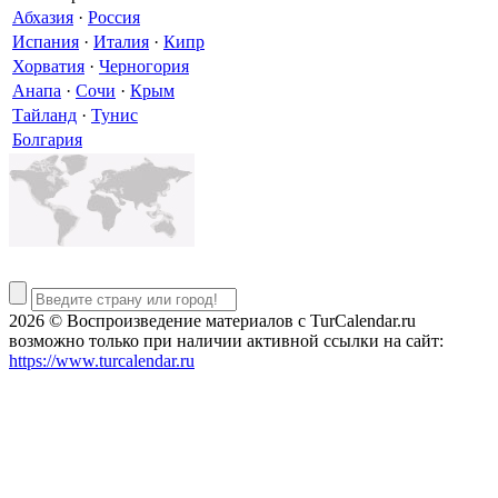
Абхазия
·
Россия
Испания
·
Италия
·
Кипр
Хорватия
·
Черногория
Анапа
·
Сочи
·
Крым
Тайланд
·
Тунис
Болгария
2026 © Воспроизведение материалов c TurCalendar.ru
возможно только при наличии активной ссылки на сайт:
https://www.turcalendar.ru