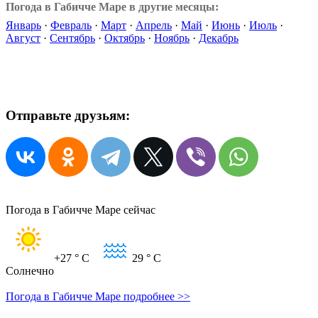
Погода в Габичче Маре в другие месяцы:
Январь
·
Февраль
·
Март
·
Апрель
·
Май
·
Июнь
·
Июль
·
Август
·
Сентябрь
·
Октябрь
·
Ноябрь
·
Декабрь
Отправьте друзьям:
Погода в Габичче Маре сейчас
+27
° C
29
° C
Солнечно
Погода в Габичче Маре подробнее >>