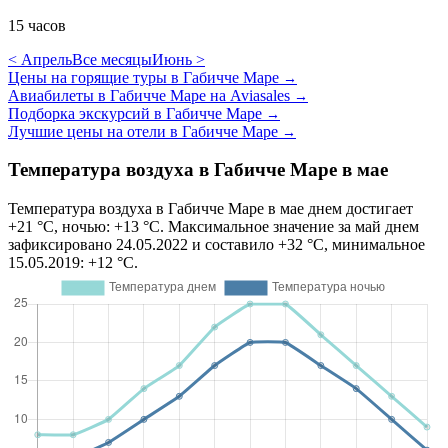
15 часов
< Апрель
Все месяцы
Июнь >
Цены на горящие туры в Габичче Маре
→
Авиабилеты в Габичче Маре на Aviasales
→
Подборка экскурсий в Габичче Маре
→
Лучшие цены на отели в Габичче Маре
→
Температура воздуха в Габичче Маре в мае
Температура воздуха в Габичче Маре в мае днем достигает
+21 °C, ночью: +13 °C. Максимальное значение за май днем
зафиксировано 24.05.2022 и составило +32 °C, минимальное
15.05.2019: +12 °C.