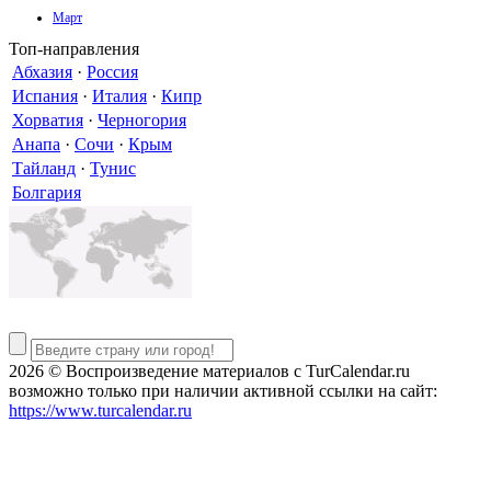
Март
Топ-направления
Абхазия
·
Россия
Испания
·
Италия
·
Кипр
Хорватия
·
Черногория
Анапа
·
Сочи
·
Крым
Тайланд
·
Тунис
Болгария
2026 © Воспроизведение материалов c TurCalendar.ru
возможно только при наличии активной ссылки на сайт:
https://www.turcalendar.ru