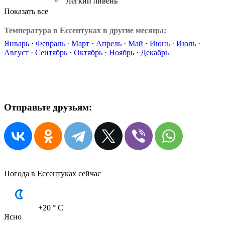
Лёгкий ливень
Показать все
Температура в Ессентуках в другие месяцы:
Январь
·
Февраль
·
Март
·
Апрель
·
Май
·
Июнь
·
Июль
·
Август
·
Сентябрь
·
Октябрь
·
Ноябрь
·
Декабрь
Отправьте друзьям:
Погода в Ессентуках сейчас
+20
° C
Ясно