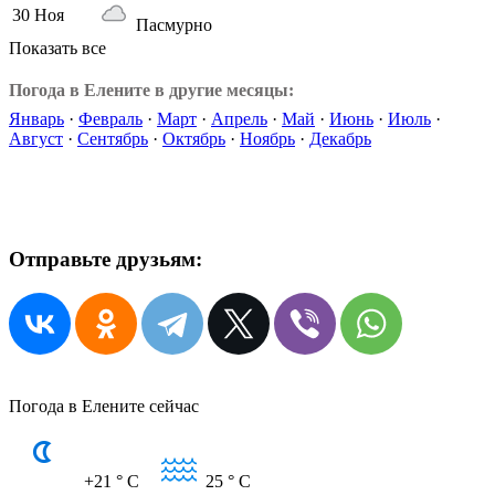
30 Ноя
Пасмурно
Показать все
Погода в Елените в другие месяцы:
Январь
·
Февраль
·
Март
·
Апрель
·
Май
·
Июнь
·
Июль
·
Август
·
Сентябрь
·
Октябрь
·
Ноябрь
·
Декабрь
Отправьте друзьям:
Погода в Елените сейчас
+21
° C
25
° C