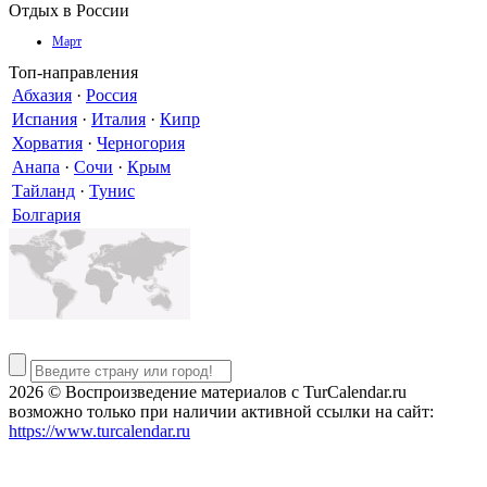
Отдых в России
Март
Топ-направления
Абхазия
·
Россия
Испания
·
Италия
·
Кипр
Хорватия
·
Черногория
Анапа
·
Сочи
·
Крым
Тайланд
·
Тунис
Болгария
2026 © Воспроизведение материалов c TurCalendar.ru
возможно только при наличии активной ссылки на сайт:
https://www.turcalendar.ru