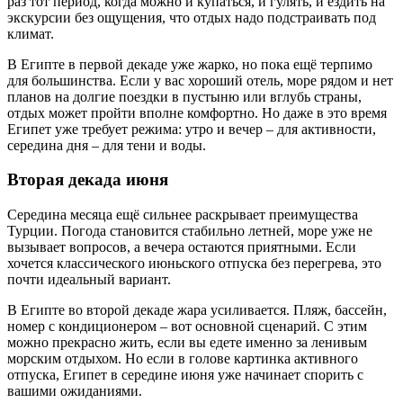
раз тот период, когда можно и купаться, и гулять, и ездить на
экскурсии без ощущения, что отдых надо подстраивать под
климат.
В Египте в первой декаде уже жарко, но пока ещё терпимо
для большинства. Если у вас хороший отель, море рядом и нет
планов на долгие поездки в пустыню или вглубь страны,
отдых может пройти вполне комфортно. Но даже в это время
Египет уже требует режима: утро и вечер – для активности,
середина дня – для тени и воды.
Вторая декада июня
Середина месяца ещё сильнее раскрывает преимущества
Турции. Погода становится стабильно летней, море уже не
вызывает вопросов, а вечера остаются приятными. Если
хочется классического июньского отпуска без перегрева, это
почти идеальный вариант.
В Египте во второй декаде жара усиливается. Пляж, бассейн,
номер с кондиционером – вот основной сценарий. С этим
можно прекрасно жить, если вы едете именно за ленивым
морским отдыхом. Но если в голове картинка активного
отпуска, Египет в середине июня уже начинает спорить с
вашими ожиданиями.