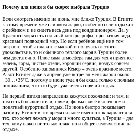
Почему для июня я бы скорее выбрала Турцию
Если смотреть именно на июнь, мне ближе Турция. В Египте
к этому времени уже слишком жарко, особенно если отдыхать
с ребёнком и не сидеть весь день под кондиционером. Да, у
Красного моря есть сильный козырь: рифы, прозрачная вода,
красивый подводный мир. Но если ребёнок ещё не в том
возрасте, чтобы плавать с маской и получать от этого
удовольствие, то и обычного тёплого моря в Турции более
чем достаточно. Плюс сама атмосфера там для меня приятнее:
зелень, горы, чистые отели, хороший сервис, воздух совсем
другой. Особенно запомнился Кемер – очень красивое место.
А вот Египет даже в апреле уже встречал меня жарой около
+30…+35°C, поэтому в июне туда я бы ехала только с полным
пониманием, что это будет уже очень горячий отдых.
На первый взгляд направления кажутся похожими: и там, и
там есть большие отели, пляжи, формат «всё включено» и
понятный курортный отдых. Но июнь быстро показывает
разницу. Египет в это время сильнее именно как вариант для
тех, кто хочет лежать у моря и много купаться, а Турция – для
тех, кому важен не только пляж, но и общее самочувствие на
отдыхе.