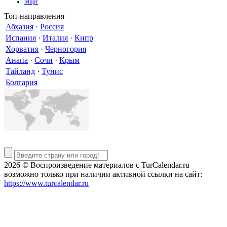
Март
Топ-направления
Абхазия
·
Россия
Испания
·
Италия
·
Кипр
Хорватия
·
Черногория
Анапа
·
Сочи
·
Крым
Тайланд
·
Тунис
Болгария
2026 © Воспроизведение материалов c TurCalendar.ru
возможно только при наличии активной ссылки на сайт:
https://www.turcalendar.ru