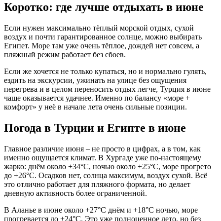
Коротко: где лучше отдыхать в июне
Если нужен максимально тёплый морской отдых, сухой
воздух и почти гарантированное солнце, можно выбирать
Египет. Море там уже очень тёплое, дождей нет совсем, а
пляжный режим работает без сбоев.
Если же хочется не только купаться, но и нормально гулять,
ездить на экскурсии, ужинать на улице без ощущения
перегрева и в целом переносить отдых легче, Турция в июне
чаще оказывается удачнее. Именно по балансу «море +
комфорт» у неё в начале лета очень сильные позиции.
Погода в Турции и Египте в июне
Главное различие июня – не просто в цифрах, а в том, как
именно ощущается климат. В Хургаде уже по-настоящему
жарко: днём около +34°C, ночью около +25°C, море прогрето
до +26°C. Осадков нет, солнца максимум, воздух сухой. Всё
это отлично работает для пляжного формата, но делает
дневную активность более ограниченной.
В Аланье в июне около +27°C днём и +18°C ночью, море
прогревается до +24°C. Это уже полноценное лето, но без