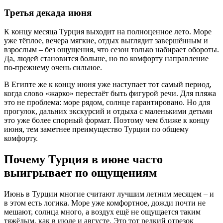
Третья декада июня
К концу месяца Турция выходит на полноценное лето. Море
уже тёплое, вечера мягкие, отдых выглядит завершённым и
взрослым – без ощущения, что сезон только набирает обороты.
Да, людей становится больше, но по комфорту направление
по-прежнему очень сильное.
В Египте же к концу июня уже наступает тот самый период,
когда слово «жарко» перестаёт быть фигурой речи. Для пляжа
это не проблема: море рядом, солнце гарантировано. Но для
прогулок, дальних экскурсий и отдыха с маленькими детьми
это уже более спорный формат. Поэтому чем ближе к концу
июня, тем заметнее преимущество Турции по общему
комфорту.
Почему Турция в июне часто
выигрывает по ощущениям
Июнь в Турции многие считают лучшим летним месяцем – и
в этом есть логика. Море уже комфортное, дожди почти не
мешают, солнца много, а воздух ещё не ощущается таким
тяжёлым, как в июле и августе. Это тот редкий отрезок