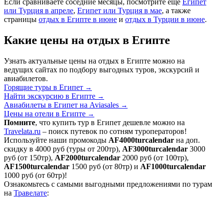
Если сравниваете соседние месяцы, посмотрите ещё
Египет
или Турция в апреле
,
Египет или Турция в мае
, а также
страницы
отдых в Египте в июне
и
отдых в Турции в июне
.
Какие цены на отдых в Египте
Узнать актуальные цены на отдых в Египте можно на
ведущих сайтах по подбору выгодных туров, экскурсий и
авиабилетов.
Горящие туры в Египет
→
Найти экскурсию в Египте
→
Авиабилеты в Египет на Aviasales
→
Цены на отели в Египте
→
Помните
, что купить тур в Египет дешевле можно на
Travelata.ru
– поиск путевок по сотням туроператоров!
Используйте наши промокоды
AF4000turcalendar
на доп.
скидку в 4000 руб (туры от 200тр),
AF3000turcalendar
3000
руб (от 150тр),
AF2000turcalendar
2000 руб (от 100тр),
AF1500turcalendar
1500 руб (от 80тр) и
AF1000turcalendar
1000 руб (от 60тр)!
Ознакомьтесь с самыми выгодными предложениями по турам
на
Травелате
: