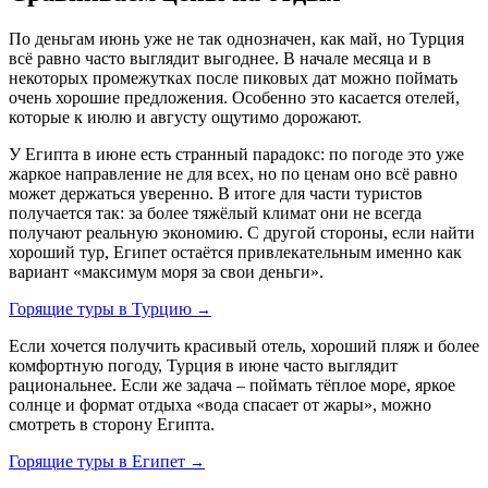
По деньгам июнь уже не так однозначен, как май, но Турция
всё равно часто выглядит выгоднее. В начале месяца и в
некоторых промежутках после пиковых дат можно поймать
очень хорошие предложения. Особенно это касается отелей,
которые к июлю и августу ощутимо дорожают.
У Египта в июне есть странный парадокс: по погоде это уже
жаркое направление не для всех, но по ценам оно всё равно
может держаться уверенно. В итоге для части туристов
получается так: за более тяжёлый климат они не всегда
получают реальную экономию. С другой стороны, если найти
хороший тур, Египет остаётся привлекательным именно как
вариант «максимум моря за свои деньги».
Горящие туры в Турцию
→
Если хочется получить красивый отель, хороший пляж и более
комфортную погоду, Турция в июне часто выглядит
рациональнее. Если же задача – поймать тёплое море, яркое
солнце и формат отдыха «вода спасает от жары», можно
смотреть в сторону Египта.
Горящие туры в Египет
→