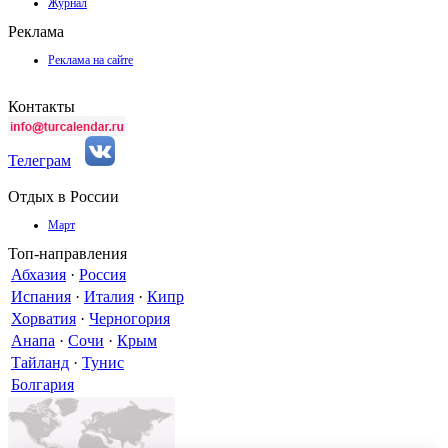
Журнал
Реклама
Реклама на сайте
Контакты
Телеграм
Отдых в России
Март
Топ-направления
Абхазия
·
Россия
Испания
·
Италия
·
Кипр
Хорватия
·
Черногория
Анапа
·
Сочи
·
Крым
Тайланд
·
Тунис
Болгария