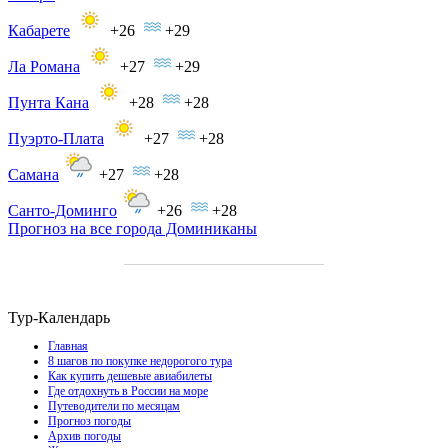
Кабарете
+26
+29
Ла Романа
+27
+29
Пунта Кана
+28
+28
Пуэрто-Плата
+27
+28
Самана
+27
+28
Санто-Доминго
+26
+28
Прогноз на все города Доминиканы
Тур-Календарь
Главная
8 шагов по покупке недорогого тура
Как купить дешевые авиабилеты
Где отдохнуть в России на море
Путеводители по месяцам
Прогноз погоды
Архив погоды