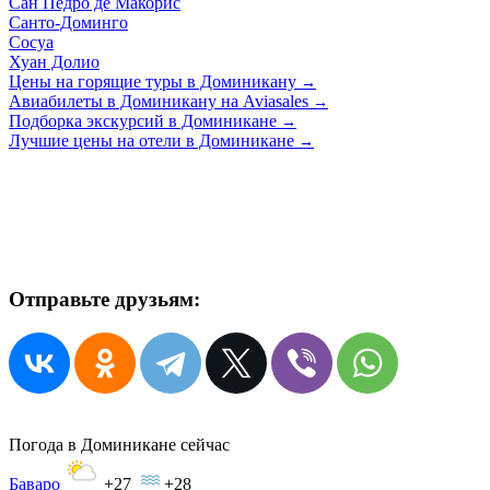
Сан Педро де Макорис
Санто-Доминго
Сосуа
Хуан Долио
Цены на горящие туры в Доминикану
→
Авиабилеты в Доминикану на Aviasales
→
Подборка экскурсий в Доминикане
→
Лучшие цены на отели в Доминикане
→
Отправьте друзьям:
Погода в Доминикане сейчас
Баваро
+27
+28