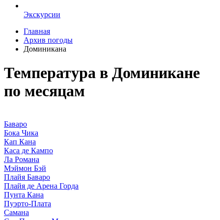
Экскурсии
Главная
Архив погоды
Доминикана
Температура в Доминикане
по месяцам
Баваро
Бока Чика
Кап Кана
Каса де Кампо
Ла Романа
Мэймон Бэй
Плайя Баваро
Плайя де Арена Горда
Пунта Кана
Пуэрто-Плата
Самана