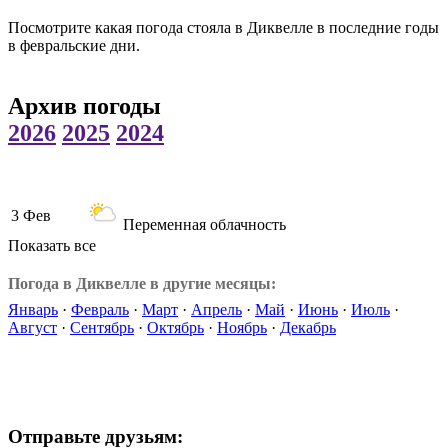
Посмотрите какая погода стояла в Диквелле в последние годы
в февральские дни.
Архив погоды
2026
2025
2024
3 Фев
Переменная облачность
Показать все
Погода в Диквелле в другие месяцы:
Январь
·
Февраль
·
Март
·
Апрель
·
Май
·
Июнь
·
Июль
·
Август
·
Сентябрь
·
Октябрь
·
Ноябрь
·
Декабрь
Отправьте друзьям: