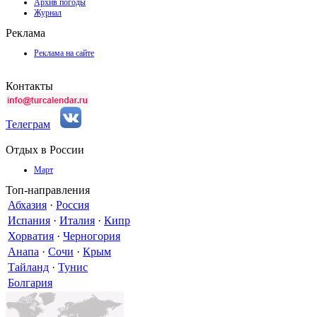
Архив погоды
Журнал
Реклама
Реклама на сайте
Контакты
Телеграм
Отдых в России
Март
Топ-направления
Абхазия
·
Россия
Испания
·
Италия
·
Кипр
Хорватия
·
Черногория
Анапа
·
Сочи
·
Крым
Тайланд
·
Тунис
Болгария