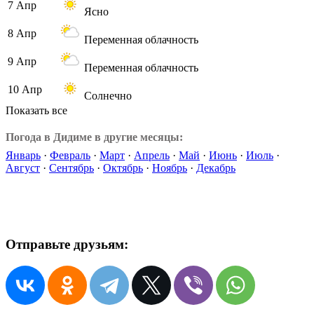
7 Апр
Ясно
8 Апр
Переменная облачность
9 Апр
Переменная облачность
10 Апр
Солнечно
Показать все
Погода в Дидиме в другие месяцы:
Январь
·
Февраль
·
Март
·
Апрель
·
Май
·
Июнь
·
Июль
·
Август
·
Сентябрь
·
Октябрь
·
Ноябрь
·
Декабрь
Отправьте друзьям: