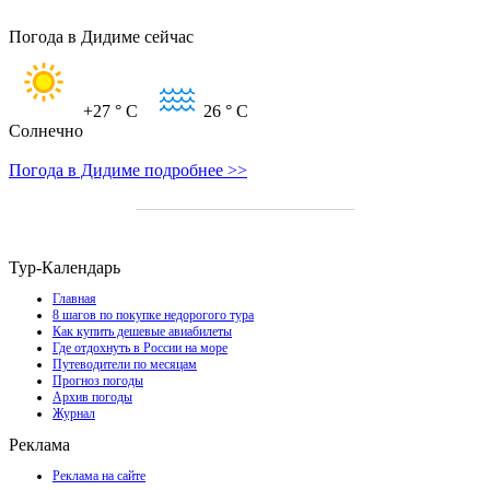
Погода в Дидиме сейчас
+27
° C
26
° C
Солнечно
Погода в Дидиме подробнее >>
Тур-Календарь
Главная
8 шагов по покупке недорогого тура
Как купить дешевые авиабилеты
Где отдохнуть в России на море
Путеводители по месяцам
Прогноз погоды
Архив погоды
Журнал
Реклама
Реклама на сайте