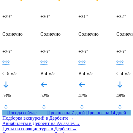
+29°
+30°
+31°
+32°
Солнечно
Солнечно
Солнечно
Солнеч
+26°
+26°
+26°
+26°
С 6 м/с
В 4 м/с
В 4 м/с
С 4 м/с
53%
52%
47%
48%
Погода сейчас
Прогноз на 7 дней
Прогноз на 14 дней
Подборка экскурсий в Дербенте
→
Авиабилеты в Дербент на Aviasales
→
Цены на горящие туры в Дербент
→