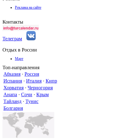
Реклама на сайте
Контакты
Телеграм
Отдых в России
Март
Топ-направления
Абхазия
·
Россия
Испания
·
Италия
·
Кипр
Хорватия
·
Черногория
Анапа
·
Сочи
·
Крым
Тайланд
·
Тунис
Болгария