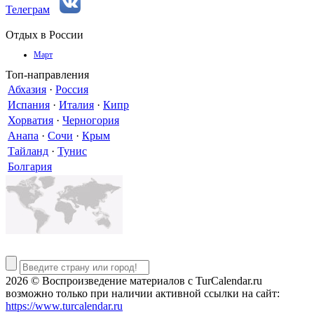
Телеграм
Отдых в России
Март
Топ-направления
Абхазия
·
Россия
Испания
·
Италия
·
Кипр
Хорватия
·
Черногория
Анапа
·
Сочи
·
Крым
Тайланд
·
Тунис
Болгария
2026 © Воспроизведение материалов c TurCalendar.ru
возможно только при наличии активной ссылки на сайт:
https://www.turcalendar.ru