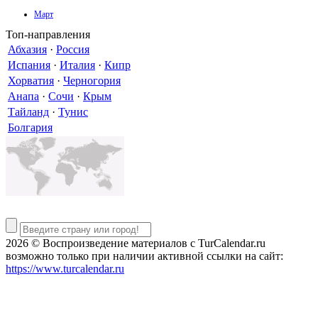
Март
Топ-направления
Абхазия
·
Россия
Испания
·
Италия
·
Кипр
Хорватия
·
Черногория
Анапа
·
Сочи
·
Крым
Тайланд
·
Тунис
Болгария
2026 © Воспроизведение материалов c TurCalendar.ru
возможно только при наличии активной ссылки на сайт:
https://www.turcalendar.ru