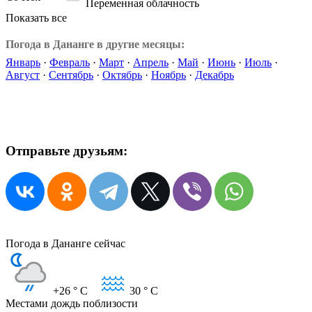
Переменная облачность
Показать все
Погода в Дананге в другие месяцы:
Январь
·
Февраль
·
Март
·
Апрель
·
Май
·
Июнь
·
Июль
·
Август
·
Сентябрь
·
Октябрь
·
Ноябрь
·
Декабрь
Отправьте друзьям:
Погода в Дананге сейчас
+26
° C
30
° C
Местами дождь поблизости