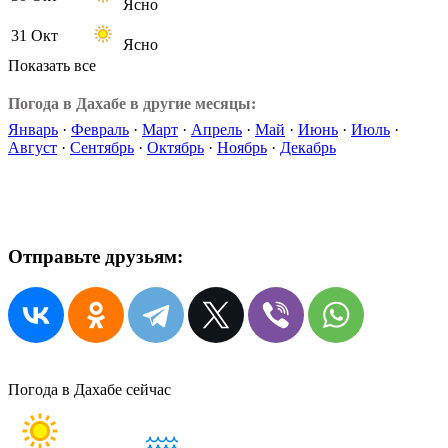
Ясно
31 Окт
Ясно
Показать все
Погода в Дахабе в другие месяцы:
Январь
·
Февраль
·
Март
·
Апрель
·
Май
·
Июнь
·
Июль
·
Август
·
Сентябрь
·
Октябрь
·
Ноябрь
·
Декабрь
Отправьте друзьям:
Погода в Дахабе сейчас