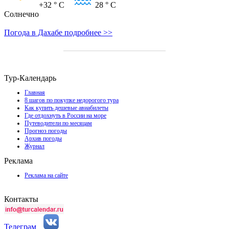
+32
° C
28
° C
Солнечно
Погода в Дахабе подробнее >>
Тур-Календарь
Главная
8 шагов по покупке недорогого тура
Как купить дешевые авиабилеты
Где отдохнуть в России на море
Путеводители по месяцам
Прогноз погоды
Архив погоды
Журнал
Реклама
Реклама на сайте
Контакты
Телеграм