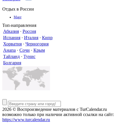
Отдых в России
Март
Топ-направления
Абхазия
·
Россия
Испания
·
Италия
·
Кипр
Хорватия
·
Черногория
Анапа
·
Сочи
·
Крым
Тайланд
·
Тунис
Болгария
2026 © Воспроизведение материалов c TurCalendar.ru
возможно только при наличии активной ссылки на сайт:
https://www.turcalendar.ru