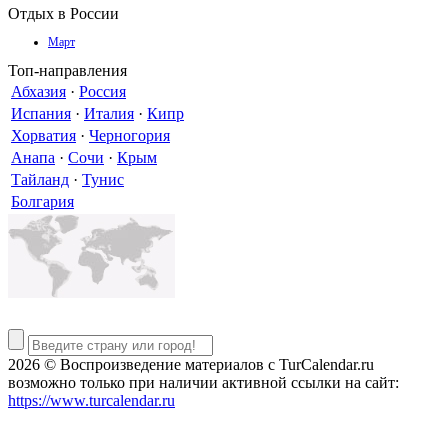
Отдых в России
Март
Топ-направления
Абхазия
·
Россия
Испания
·
Италия
·
Кипр
Хорватия
·
Черногория
Анапа
·
Сочи
·
Крым
Тайланд
·
Тунис
Болгария
2026 © Воспроизведение материалов c TurCalendar.ru
возможно только при наличии активной ссылки на сайт:
https://www.turcalendar.ru