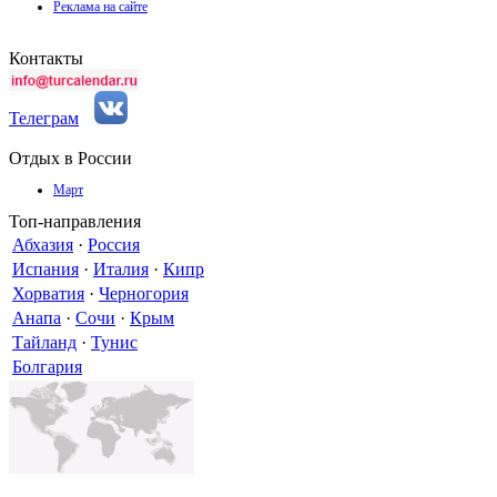
Реклама на сайте
Контакты
Телеграм
Отдых в России
Март
Топ-направления
Абхазия
·
Россия
Испания
·
Италия
·
Кипр
Хорватия
·
Черногория
Анапа
·
Сочи
·
Крым
Тайланд
·
Тунис
Болгария