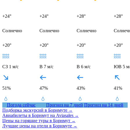
+24°
+24°
+28°
+28°
Солнечно
Солнечно
Солнечно
Солнеч
+20°
+20°
+20°
+20°
СЗ 1 м/с
В 7 м/с
В 6 м/с
ЮВ 5 м/
51%
47%
43%
41%
Погода сейчас
Прогноз на 7 дней
Прогноз на 14 дней
Подборка экскурсий в Борнмуте
→
Авиабилеты в Борнмут на Aviasales
→
Цены на горящие туры в Борнмут
→
Лучшие цены на отели в Борнмуте
→