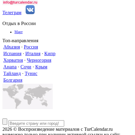
Телеграм
Отдых в России
Март
Топ-направления
Абхазия
·
Россия
Испания
·
Италия
·
Кипр
Хорватия
·
Черногория
Анапа
·
Сочи
·
Крым
Тайланд
·
Тунис
Болгария
2026 © Воспроизведение материалов c TurCalendar.ru
возможно только при наличии активной ссылки на сайт: