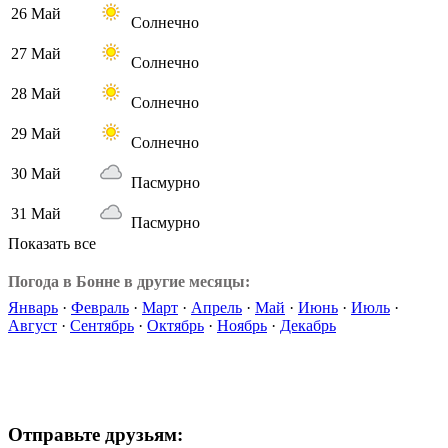
26 Май
Солнечно
27 Май
Солнечно
28 Май
Солнечно
29 Май
Солнечно
30 Май
Пасмурно
31 Май
Пасмурно
Показать все
Погода в Бонне в другие месяцы:
Январь
·
Февраль
·
Март
·
Апрель
·
Май
·
Июнь
·
Июль
·
Август
·
Сентябрь
·
Октябрь
·
Ноябрь
·
Декабрь
Отправьте друзьям: