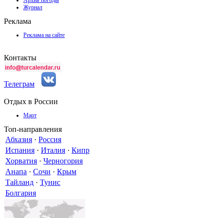
Архив погоды
Журнал
Реклама
Реклама на сайте
Контакты
Телеграм
Отдых в России
Март
Топ-направления
Абхазия
·
Россия
Испания
·
Италия
·
Кипр
Хорватия
·
Черногория
Анапа
·
Сочи
·
Крым
Тайланд
·
Тунис
Болгария