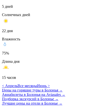
5 дней
Солнечных дней
22 дня
Влажность
75%
Длина дня
15 часов
< Апрель
Все месяцы
Июнь >
Цены на горящие туры в Болонья
→
Авиабилеты в Болонья на Aviasales
→
Подборка экскурсий в Болонье
→
Лучшие цены на отели в Болонье
→