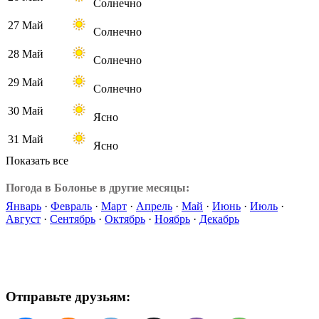
Солнечно
27 Май
Солнечно
28 Май
Солнечно
29 Май
Солнечно
30 Май
Ясно
31 Май
Ясно
Показать все
Погода в Болонье в другие месяцы:
Январь
·
Февраль
·
Март
·
Апрель
·
Май
·
Июнь
·
Июль
·
Август
·
Сентябрь
·
Октябрь
·
Ноябрь
·
Декабрь
Отправьте друзьям: