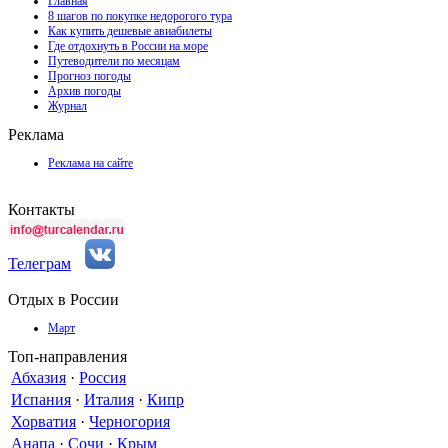
Главная
8 шагов по покупке недорогого тура
Как купить дешевые авиабилеты
Где отдохнуть в России на море
Путеводители по месяцам
Прогноз погоды
Архив погоды
Журнал
Реклама
Реклама на сайте
Контакты
Телеграм
Отдых в России
Март
Топ-направления
Абхазия
·
Россия
Испания
·
Италия
·
Кипр
Хорватия
·
Черногория
Анапа
·
Сочи
·
Крым