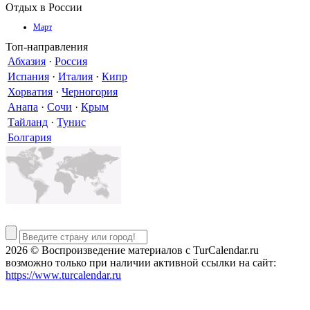
Отдых в России
Март
Топ-направления
Абхазия
·
Россия
Испания
·
Италия
·
Кипр
Хорватия
·
Черногория
Анапа
·
Сочи
·
Крым
Тайланд
·
Тунис
Болгария
2026 © Воспроизведение материалов c TurCalendar.ru
возможно только при наличии активной ссылки на сайт:
https://www.turcalendar.ru