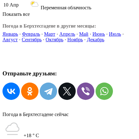
10 Апр
Переменная облачность
Показать все
Погода в Берхтесгадене в другие месяцы:
Январь
·
Февраль
·
Март
·
Апрель
·
Май
·
Июнь
·
Июль
·
Август
·
Сентябрь
·
Октябрь
·
Ноябрь
·
Декабрь
Отправьте друзьям:
Погода в Берхтесгадене сейчас
+18
° C