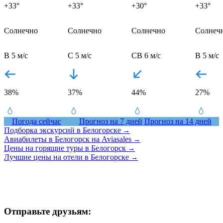
+33°
+33°
+30°
+33°
Солнечно
Солнечно
Солнечно
Солнеч
В 5 м/с
С 5 м/с
СВ 6 м/с
В 5 м/с
38%
37%
44%
27%
Погода сейчас
Прогноз на 7 дней
Прогноз на 14 дней
Подборка экскурсий в Белогорске
→
Авиабилеты в Белогорск на Aviasales
→
Цены на горящие туры в Белогорск
→
Лучшие цены на отели в Белогорске
→
Отправьте друзьям: