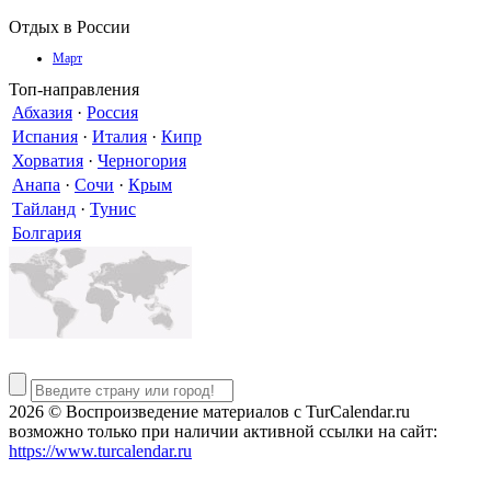
Отдых в России
Март
Топ-направления
Абхазия
·
Россия
Испания
·
Италия
·
Кипр
Хорватия
·
Черногория
Анапа
·
Сочи
·
Крым
Тайланд
·
Тунис
Болгария
2026 © Воспроизведение материалов c TurCalendar.ru
возможно только при наличии активной ссылки на сайт:
https://www.turcalendar.ru