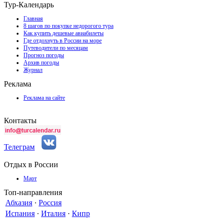
Тур-Календарь
Главная
8 шагов по покупке недорогого тура
Как купить дешевые авиабилеты
Где отдохнуть в России на море
Путеводители по месяцам
Прогноз погоды
Архив погоды
Журнал
Реклама
Реклама на сайте
Контакты
Телеграм
Отдых в России
Март
Топ-направления
Абхазия
·
Россия
Испания
·
Италия
·
Кипр